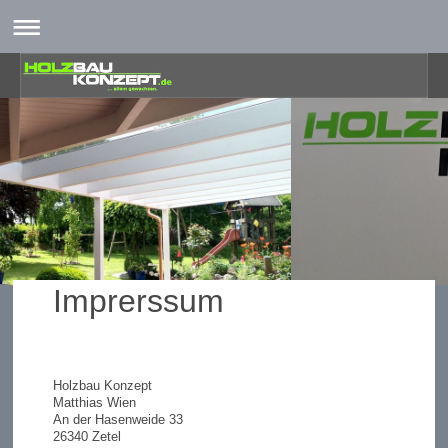
Imprerssum
Holzbau Konzept
Matthias Wien
An der Hasenweide 33
26340 Zetel